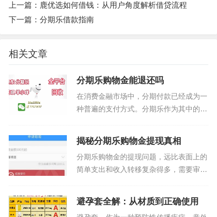
上一篇：
鹿优选如何借钱：从用户角度解析借贷流程
下一篇：
分期乐借款指南
相关文章
分期乐购物金能退还吗
在消费金融市场中，分期付款已经成为一
种普遍的支付方式。分期乐作为其中的一
员，以其便捷性和灵活性赢得了用户的青
睐。而关于“分期乐购物金是否能提现”的
揭秘分期乐购物金提现真相
问题，实际上涉及到平台的规则和设计初
分期乐购物金的提现问题，远比表面上的
衷。 首先，我们...
简单支出和收入转移复杂得多，需要审视
其在金融生态系统中的运作机制和潜在风
险。分期乐本质上是一种消费金融产品，
避孕套全解：从材质到正确使用
它利用数字货币或虚拟账户，将购物消费