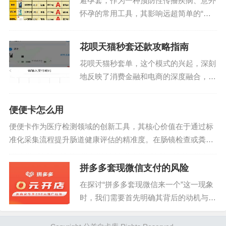
避孕套，作为一种预防性传播疾病、意外
分割成小额、低息的还...
怀孕的常用工具，其影响远超简单的“套
用”概念。它代表着性健康意识的体现，
是现代社会中负责任的性行为所必备的一
花呗天猫秒套还款攻略指南
环。要理解避孕套的真正价值，必须从材
花呗天猫秒套单，这个模式的兴起，深刻
料学、生理学以及社会...
地反映了消费金融和电商的深度融合，也
让不少用户在享受便捷支付的同时，对还
款方式产生了一定的困惑。这种“秒套”模
便便卡怎么用
式，本质上是将购买商品或服务产生的花
便便卡作为医疗检测领域的创新工具，其核心价值在于通过标
呗账单，立即转化为...
准化采集流程提升肠道健康评估的精准度。在肠镜检查或粪便
潜血检测等场景中，便便卡通过预设的采集区域与防污染设
计，有效降低样本交叉污染风险。其表面特殊...
拼多多套现微信支付的风险
在探讨“拼多多套现微信来一个”这一现象
时，我们需要首先明确其背后的动机与操
作方式。拼多多作为国内领先的电商平台
之一，其独特的拼团模式吸引了众多用