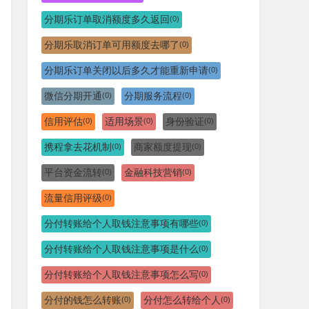
分期乐订单取消额度多久返回
(0)
分期乐取消订单可用额度去哪了
(0)
分期乐订单关闭以后多久才能重新申请
(0)
微信分期开通
分期服务流程
(0)
(0)
信用评估
适用场景
身份验证
(0)
(0)
(0)
携程拿去花机制
商家额度提现
(0)
(0)
平台资金流转
金融科技营销
(0)
(0)
流量信用评级
(0)
分付转账给个人取钱注意事项有哪些
(0)
分付转账给个人取钱注意事项是什么
(0)
分付转账给个人取钱注意事项怎么写
(0)
分付的钱怎么转账
分付怎么转给个人
(0)
(0)