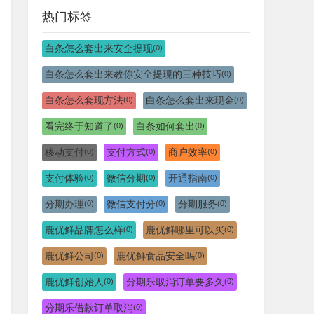
热门标签
白条怎么套出来安全提现
(0)
白条怎么套出来教你安全提现的三种技巧
(0)
白条怎么套现方法
白条怎么套出来现金
(0)
(0)
看完终于知道了
白条如何套出
(0)
(0)
移动支付
支付方式
商户效率
(0)
(0)
(0)
支付体验
微信分期
开通指南
(0)
(0)
(0)
分期办理
微信支付分
分期服务
(0)
(0)
(0)
鹿优鲜品牌怎么样
鹿优鲜哪里可以买
(0)
(0)
鹿优鲜公司
鹿优鲜食品安全吗
(0)
(0)
鹿优鲜创始人
分期乐取消订单要多久
(0)
(0)
分期乐借款订单取消
(0)