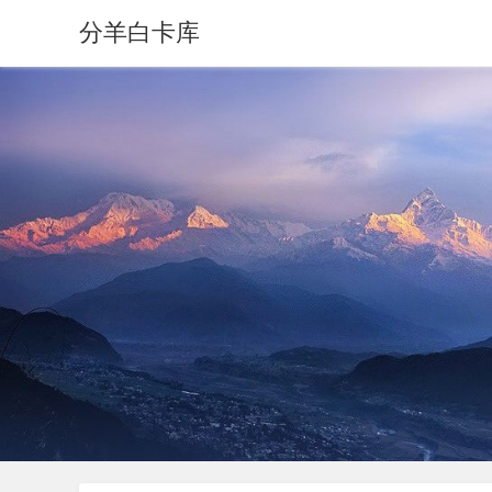
分羊白卡库