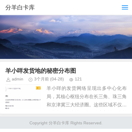
分羊白卡库
羊小咩发货地的秘密分布图
admin
3个月前
(04-28)
121
羊小咩的发货网络呈现出多中心化布
局，其核心枢纽分布在长三角、珠三角
和京津冀三大经济圈。这些区域不仅是
消费市场集中地，更具备完善的物流基
础设施。通过卫星仓与前置仓的协同，
Copyright 分羊白卡库 Rights Reserved.
形成覆盖全国的立体化配送体系。值...