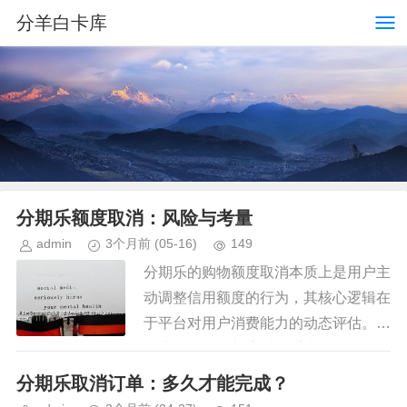
分羊白卡库
分期乐额度取消：风险与考量
admin
3个月前
(05-16)
149
分期乐的购物额度取消本质上是用户主
动调整信用额度的行为，其核心逻辑在
于平台对用户消费能力的动态评估。当
用户选择降低额度时，系统会触发信用
评估模型的重新计算，这一过程涉及多
分期乐取消订单：多久才能完成？
维度数据比对，包括历史还款记录...