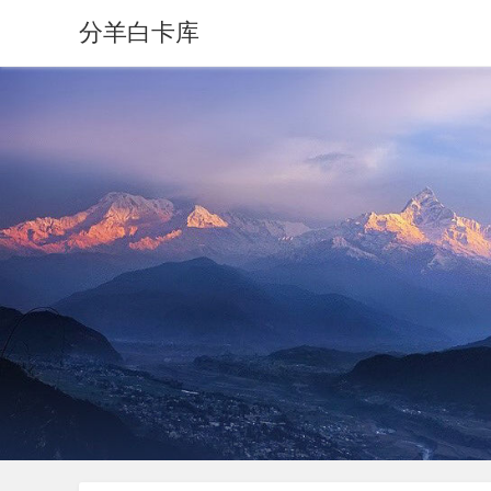
分羊白卡库