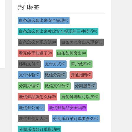
热门标签
白条怎么套出来安全提现
(0)
白条怎么套出来教你安全提现的三种技巧
(0)
白条怎么套现方法
白条怎么套出来现金
(0)
(0)
看完终于知道了
白条如何套出
(0)
(0)
移动支付
支付方式
商户效率
(0)
(0)
(0)
支付体验
微信分期
开通指南
(0)
(0)
(0)
分期办理
微信支付分
分期服务
(0)
(0)
(0)
鹿优鲜品牌怎么样
鹿优鲜哪里可以买
(0)
(0)
鹿优鲜公司
鹿优鲜食品安全吗
(0)
(0)
鹿优鲜创始人
分期乐取消订单要多久
(0)
(0)
分期乐借款订单取消
(0)