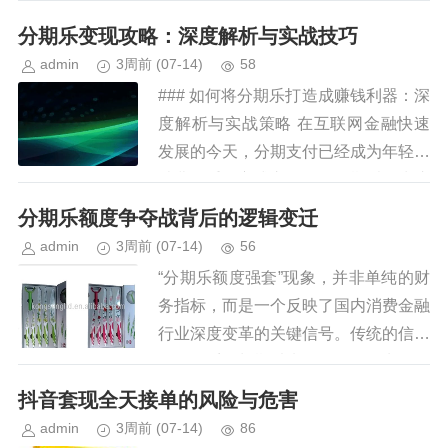
第三方平台将花呗额度转换为现金的行
分期乐变现攻略：深度解析与实战技巧
为仍时有发生。此类操作本质上属...
admin
3周前
(07-14)
58
### 如何将分期乐打造成赚钱利器：深
度解析与实战策略 在互联网金融快速
发展的今天，分期支付已经成为年轻人
消费的重要方式之一。而分期乐作为这
一领域的代表性平台，如何将其转化为
分期乐额度争夺战背后的逻辑变迁
稳定的收入来源，是许多从业...
admin
3周前
(07-14)
56
“分期乐额度强套”现象，并非单纯的财
务指标，而是一个反映了国内消费金融
行业深度变革的关键信号。传统的信用
评估体系，长期以来依赖于银行卡的使
用记录和还款能力，对新用户、新兴行
抖音套现全天接单的风险与危害
业的消费者包容性不足。分期乐...
admin
3周前
(07-14)
86