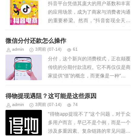
抖音平台凭借其庞大的用户基数和丰富
的应用场景，成为了商家与消费者沟通
的重要桥梁。然而，“抖音套现全天接
单”这一现象却引起了广泛关注。通过
分析可以发现，这种行为不仅损害了消
微信分付还款怎么操作
费者的权益，同时也给商家带来了...
admin
3周前
(07-14)
61
分付，这个新兴的消费模式，正在颠覆
传统的分期付款流程。它不再仅仅是商
家提供“借”的概念，而更像是一种“共同
承担”式的支付方式，让用户无需承担
全额首付压力，同时也能有效管理资金
得物提现遇阻？这可能是这些原因
流向。微信支付在整合分付生...
admin
3周前
(07-14)
74
“得物app提现不了”这个问题，对于众
多用户而言，早已不是个例，而是一个
涉及多重因素、复杂链路的常见问题。