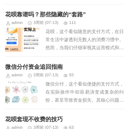
单纯地认为“系统故障”或“服务器问题”
过于简化了实际情况。得物作为一家以
花呗靠谱吗？那些隐藏的“套路”
用户体验和交易效率著称...
admin
3周前
(07-13)
111
花呗，这个看似随意的支付方式，在日
常生活中渗透到无数人的消费习惯中。
然而，当我们仔细审视其运营模式和用
户体验时，不得不承认，它并非仅仅是
一个便捷的支付工具，而更像一个精心
微信分付资金追回指南
设计的“流量池”，其正规性也引...
admin
3周前
(07-13)
93
微信分付，这个看似便捷的支付方式，
在实际操作中却容易演变成复杂的纠
纷，甚至导致资金损失。其核心问题在
于它缺乏明确的归属、追踪和监管机
制，使得债权追索变得异常困难。简单
花呗套现不收费的技巧
来说，微信分付本质上是在多个账户
admin
3周前
(07-13)
63