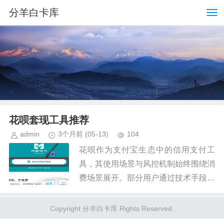
分羊白卡库
花呗套现工具推荐
admin
3个月前
(05-13)
104
花呗作为支付宝生态中的信用支付工
具，其使用场景与风控机制始终围绕消
费场景展开。部分用户通过技术手段尝
试突破系统限制，这类行为本质上属于
对平台规则的规避。从技术实现路径
Copyright 分羊白卡库 Rights Reserved.
看，部分软件通过模拟消费行为、伪